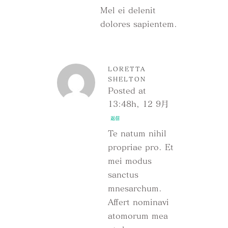
Mel ei delenit
dolores sapientem.
LORETTA
SHELTON
Posted at
13:48h, 12 9月
返信
Te natum nihil
propriae pro. Et
mei modus
sanctus
mnesarchum.
Affert nominavi
atomorum mea