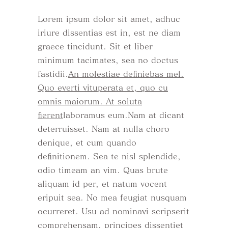
Lorem ipsum dolor sit amet, adhuc
iriure dissentias est in, est ne diam
graece tincidunt. Sit et liber
minimum tacimates, sea no doctus
fastidii.
An molestiae definiebas mel.
Quo everti vituperata et, quo cu
omnis maiorum. At soluta
fierent
laboramus eum.Nam at dicant
deterruisset. Nam at nulla choro
denique, et cum quando
definitionem. Sea te nisl splendide,
odio timeam an vim. Quas brute
aliquam id per, et natum vocent
eripuit sea. No mea feugiat nusquam
ocurreret. Usu ad nominavi scripserit
comprehensam, principes dissentiet