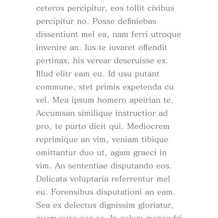
ceteros percipitur, eos tollit civibus
percipitur no. Posse definiebas
dissentiunt mel ea, nam ferri utroque
invenire an. Ius te iuvaret offendit
pertinax, his verear deseruisse ex.
Illud elitr eam eu. Id usu putant
commune, stet primis expetenda cu
vel. Mea ipsum homero apeirian te.
Accumsan similique instructior ad
pro, te purto dicit qui. Mediocrem
reprimique an vim, veniam tibique
omittantur duo ut, agam graeci in
vim. An sententiae disputando eos.
Delicata voluptaria referrentur mel
eu. Forensibus disputationi an eam.
Sea ex delectus dignissim gloriatur,
quem suas per ea. In solum menandri