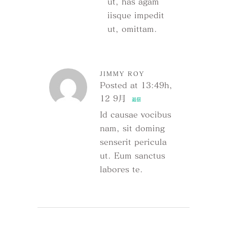
ut, has agam
iisque impedit
ut, omittam.
JIMMY ROY
Posted at 13:49h,
12 9月
返信
Id causae vocibus
nam, sit doming
senserit pericula
ut. Eum sanctus
labores te.